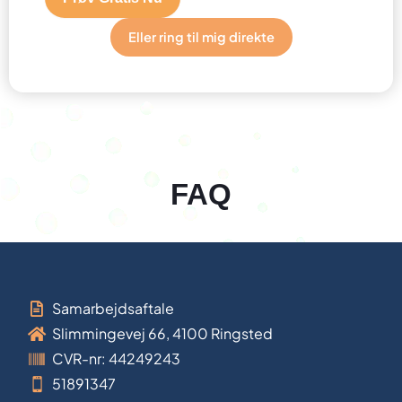
Eller ring til mig direkte
FAQ
Samarbejdsaftale
Slimmingevej 66, 4100 Ringsted
CVR-nr: 44249243
51891347