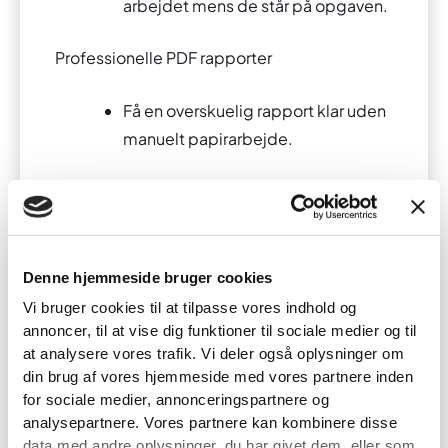
arbejdet mens de står på opgaven.
Professionelle PDF rapporter
Få en overskuelig rapport klar uden
manuelt papirarbejde.
Mindre risiko for mangler
Når dokumentationen laves
løbende, er det lettere at få alt
Denne hjemmeside bruger cookies
med.
Vi bruger cookies til at tilpasse vores indhold og
annoncer, til at vise dig funktioner til sociale medier og til
Spar tid på administration
at analysere vores trafik. Vi deler også oplysninger om
din brug af vores hjemmeside med vores partnere inden
for sociale medier, annonceringspartnere og
Brug mindre tid på at samle billeder
analysepartnere. Vores partnere kan kombinere disse
og skrive rapporter efter arbejdstid.
data med andre oplysninger, du har givet dem, eller som