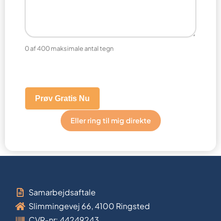
0 af 400 maksimale antal tegn
CAPTCHA
Eller ring til mig direkte
Samarbejdsaftale
Slimmingevej 66, 4100 Ringsted
CVR-nr: 44249243