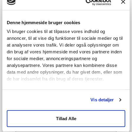
appen?
Prøv rapport-appen gratis i 14 dage og se,
Denne hjemmeside bruger cookies
hvordan du kan effektivisere din daglige
Vi bruger cookies til at tilpasse vores indhold og
rapportering og skadedokumentation.
annoncer, til at vise dig funktioner til sociale medier og til
Thors Skadeservice har anvendt løsningen i
at analysere vores trafik. Vi deler også oplysninger om
over 2 år til professionel rapportering i
din brug af vores hjemmeside med vores partnere inden
forbindelse med forsikringssager efter
for sociale medier, annonceringspartnere og
analysepartnere. Vores partnere kan kombinere disse
skader.
data med andre oplysninger, du har givet dem, eller som
de har indsamlet fra din brug af deres tjenester.
Navn
Vis detaljer
Fornavn
Tillad Alle
Telefon