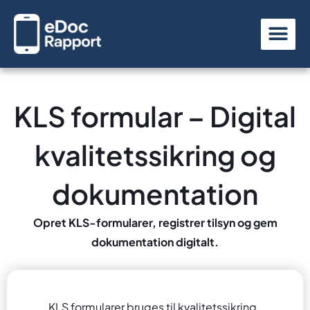
Gå
til
indholdet
KLS formular – Digital
kvalitetssikring og
dokumentation
Opret KLS-formularer, registrer tilsyn og gem
dokumentation digitalt.
KLS formularer bruges til kvalitetssikring